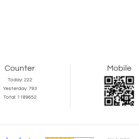
Counter
Mobile
Today:
222
Yesterday:
793
Total:
1189652