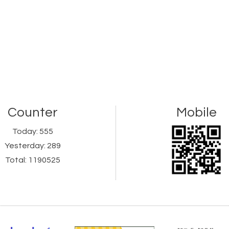
Counter
Mobile
Today:
555
Yesterday:
289
Total:
1190525